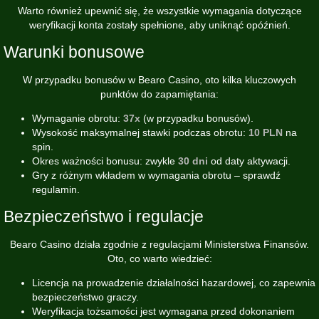
Warto również upewnić się, że wszystkie wymagania dotyczące
weryfikacji konta zostały spełnione, aby uniknąć opóźnień.
Warunki bonusowe
W przypadku bonusów w Bearo Casino, oto kilka kluczowych
punktów do zapamiętania:
Wymaganie obrotu:
37x
(w przypadku bonusów).
Wysokość maksymalnej stawki podczas obrotu:
10 PLN
na
spin.
Okres ważności bonusu: zwykle
30 dni
od daty aktywacji.
Gry z różnym wkładem w wymagania obrotu – sprawdź
regulamin.
Bezpieczeństwo i regulacje
Bearo Casino działa zgodnie z regulacjami Ministerstwa Finansów.
Oto, co warto wiedzieć:
Licencja na prowadzenie działalności hazardowej, co zapewnia
bezpieczeństwo graczy.
Weryfikacja tożsamości jest wymagana przed dokonaniem