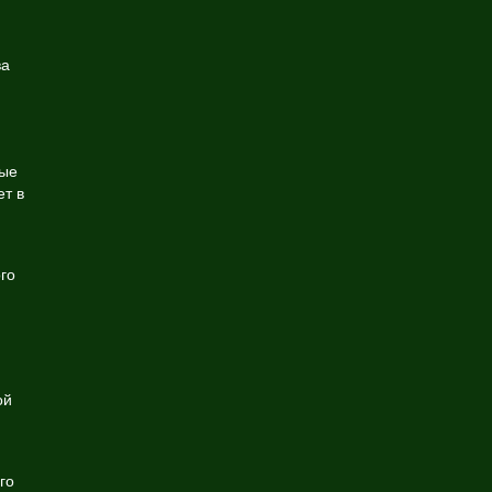
ва
ные
т в
го
ой
го