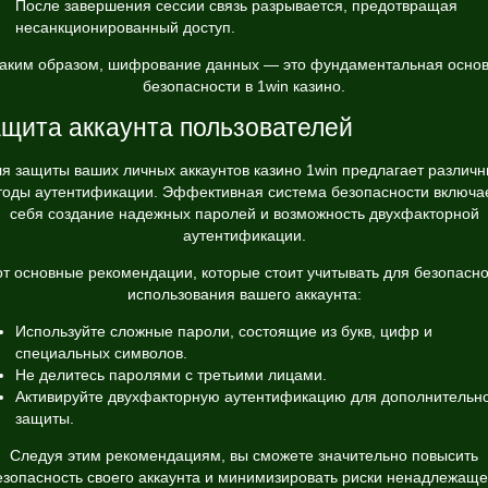
После завершения сессии связь разрывается, предотвращая
несанкционированный доступ.
аким образом, шифрование данных — это фундаментальная осно
безопасности в 1win казино.
щита аккаунта пользователей
я защиты ваших личных аккаунтов казино 1win предлагает различ
тоды аутентификации. Эффективная система безопасности включае
себя создание надежных паролей и возможность двухфакторной
аутентификации.
от основные рекомендации, которые стоит учитывать для безопасно
использования вашего аккаунта:
Используйте сложные пароли, состоящие из букв, цифр и
специальных символов.
Не делитесь паролями с третьими лицами.
Активируйте двухфакторную аутентификацию для дополнительн
защиты.
Следуя этим рекомендациям, вы сможете значительно повысить
езопасность своего аккаунта и минимизировать риски ненадлежаще