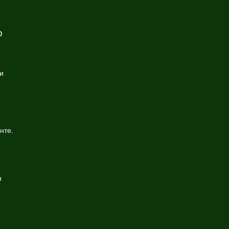
о
и
нте.
и