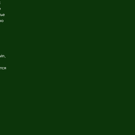
х
е
тье
но
in,
тся