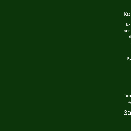
Ко
Ка
акк
Кр
Так
о
За