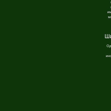
им
м
Ши
Од
ин