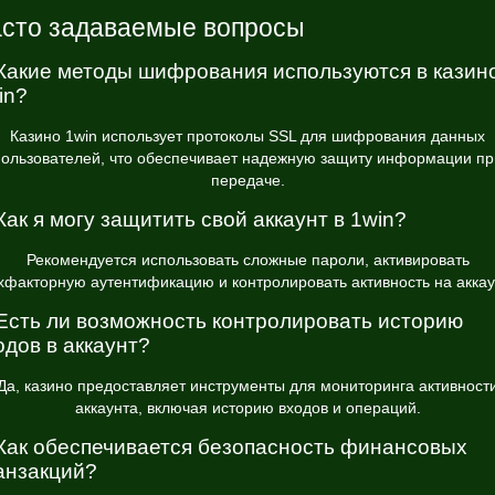
сто задаваемые вопросы
 Какие методы шифрования используются в казин
in?
Казино 1win использует протоколы SSL для шифрования данных
пользователей, что обеспечивает надежную защиту информации пр
передаче.
 Как я могу защитить свой аккаунт в 1win?
Рекомендуется использовать сложные пароли, активировать
хфакторную аутентификацию и контролировать активность на аккау
 Есть ли возможность контролировать историю
одов в аккаунт?
Да, казино предоставляет инструменты для мониторинга активност
аккаунта, включая историю входов и операций.
 Как обеспечивается безопасность финансовых
анзакций?