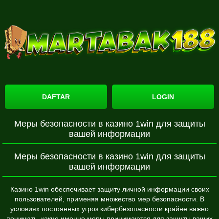
DAFTAR
LOGIN
Меры безопасности в казино 1win для защиты
вашей информации
Меры безопасности в казино 1win для защиты
вашей информации
Казино 1win обеспечивает защиту личной информации своих
пользователей, применяя множество мер безопасности. В
условиях постоянных угроз кибербезопасности крайне важно
понимать, какие именно меры принимаются для защиты ваших