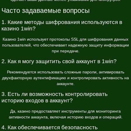
Часто задаваемые вопросы
1. Какие методы шифрования используются в
казино 1win?
Казино 1win использует протоколы SSL для шифрования данных
пользователей, что обеспечивает надежную защиту информации
при передаче.
2. Как я могу защитить свой аккаунт в 1win?
Рекомендуется использовать сложные пароли, активировать
двухфакторную аутентификацию и контролировать активность на
аккаунте.
3. Есть ли возможность контролировать
историю входов в аккаунт?
Да, казино предоставляет инструменты для мониторинга
активности аккаунта, включая историю входов и операций.
4. Как обеспечивается безопасность