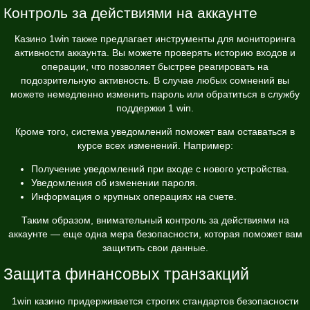
Контроль за действиями на аккаунте
Казино 1win также предлагает инструменты для мониторинга
активности аккаунта. Вы можете проверять историю входов и
операции, что позволяет быстрее реагировать на
подозрительную активность. В случае любых сомнений вы
можете немедленно изменить пароль или обратиться в службу
поддержки
1 win
.
Кроме того, система уведомлений поможет вам оставаться в
курсе всех изменений. Например:
Получение уведомлений при входе с нового устройства.
Уведомления об изменении пароля.
Информация о крупных операциях на счете.
Таким образом, внимательный контроль за действиями на
аккаунте — еще одна мера безопасности, которая поможет вам
защитить свои данные.
Защита финансовых транзакций
1win казино придерживается строгих стандартов безопасности