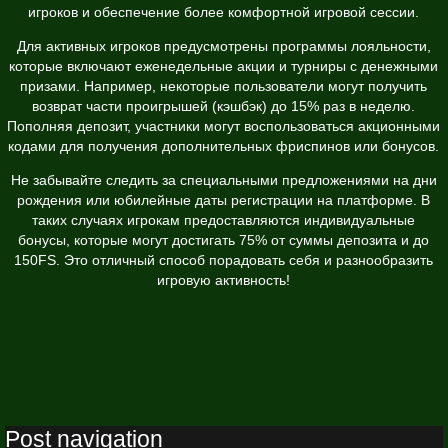
игроков и обеспечение более комфортной игровой сессии.
Для активных игроков предусмотрены программы лояльности,
которые включают еженедельные акции и турниры с денежными
призами. Например, некоторые пользователи могут получить
возврат части проигрышей (кэшбэк) до 15% раз в неделю.
Пополняя депозит, участники могут воспользоваться акционными
кодами для получения дополнительных фриспинов или бонусов.
Не забывайте следить за специальными предложениями на дни
рождения или юбилейные даты регистрации на платформе. В
таких случаях игрокам предоставляются индивидуальные
бонусы, которые могут достигать 75% от суммы депозита и до
150FS. Это отличный способ порадовать себя и разнообразить
игровую активность!
Post navigation