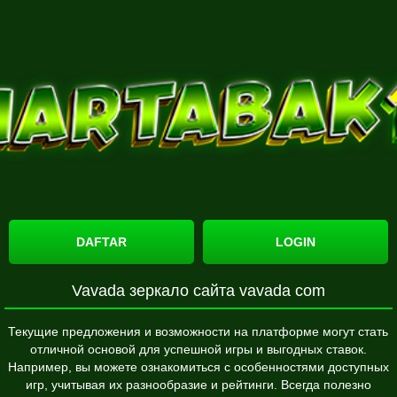
DAFTAR
LOGIN
Vavada зеркало сайта vavada com
Текущие предложения и возможности на платформе могут стать
отличной основой для успешной игры и выгодных ставок.
Например, вы можете ознакомиться с особенностями доступных
игр, учитывая их разнообразие и рейтинги. Всегда полезно