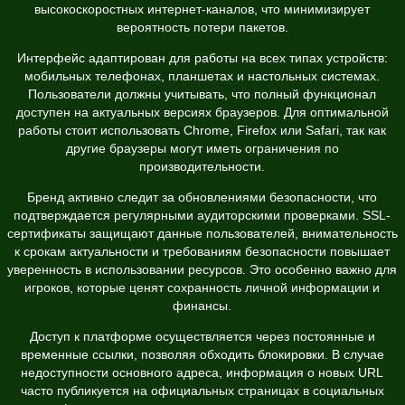
высокоскоростных интернет-каналов, что минимизирует
вероятность потери пакетов.
Интерфейс адаптирован для работы на всех типах устройств:
мобильных телефонах, планшетах и настольных системах.
Пользователи должны учитывать, что полный функционал
доступен на актуальных версиях браузеров. Для оптимальной
работы стоит использовать Chrome, Firefox или Safari, так как
другие браузеры могут иметь ограничения по
производительности.
Бренд активно следит за обновлениями безопасности, что
подтверждается регулярными аудиторскими проверками. SSL-
сертификаты защищают данные пользователей, внимательность
к срокам актуальности и требованиям безопасности повышает
уверенность в использовании ресурсов. Это особенно важно для
игроков, которые ценят сохранность личной информации и
финансы.
Доступ к платформе осуществляется через постоянные и
временные ссылки, позволяя обходить блокировки. В случае
недоступности основного адреса, информация о новых URL
часто публикуется на официальных страницах в социальных