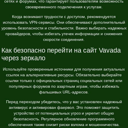
сетях и форумах, что гарантирует пользователям возможность
своевременного подключения к услугам.
Когда возникают трудности с доступом, рекомендуется
использовать VPN-сервисы. Они обеспечивают дополнительный
уровень безопасности и стабильности. Важно выбирать надежных
провайдеров, чтобы избегать утечек информации и снижения
скорости соединения.
Как безопасно перейти на сайт Vavada
через зеркало
Используйте проверенные источники для получения актуальных
ссылок на альтернативные ресурсы. Обязательно выбирайте
ссылки только с официальных страниц социальных сетей или
популярных форумов по азартным играм, чтобы избежать
фальшивых URL-адресов.
Перед переходом убедитесь, что у вас установлен надежный
антивирус и активирован фаервол. Это поможет защитить
устройство от потенциальных угроз и укрепит общую
безопасность. Регулярное обновление программного
обеспечения также снизит риски взлома и мошенничества.